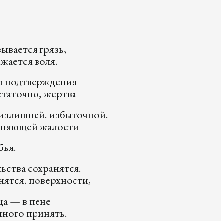
зывается грязь,
жается воля.
бы подтверждения
статочно, жертва —
 излишней. избыточной.
сняющей жалости
бья.
ьства сохранятся.
нятся. поверхности,
ца — в пене
нного принять.