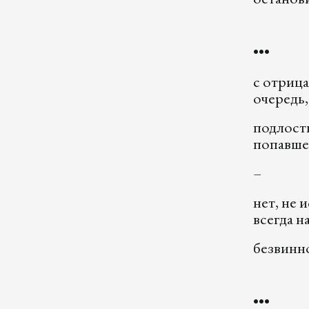
•••
c отриц
очередь,
подлост
попавше
–
нет, не 
всегда н
безвинно
•••