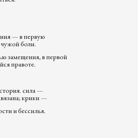
ания — в первую
 чужой боли.
ью замещения, в первой
йся правоте.
история. сила —
авязана; крики —
сти и бессилья.