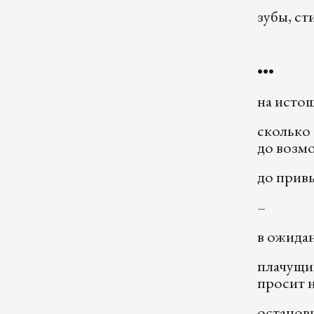
зубы, ст
•••
на исто
сколько 
до возм
до прив
–
в ожидан
плачущи
просит 
останов