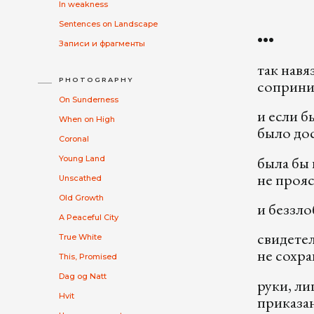
In weakness
Sentences on Landscape
•••
Записи и фрагменты
так навя
PHOTOGRAPHY
соприни
On Sunderness
и если 
When on High
было до
Coronal
была бы
Young Land
не проя
Unscathed
Old Growth
и беззло
A Peaceful City
свидетел
True White
не сохра
This, Promised
Dag og Natt
руки, ли
Hvit
приказа