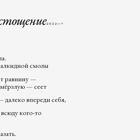
стощение
2022—?
ла.
 алкидной смолы
ет равнину —
 мёрзлую — сеет
 далеко впереди себя,
 всюду кого-то
азать.