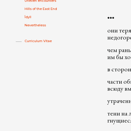
Uneven encounters
Hills of the East End
•••
Īdyll
Nevertheless
они теря
недогоре
Curriculum Vitae
чем рань
им бы хо
в сторон
части о
всюду в
утраченн
тени на 
гнущиеся