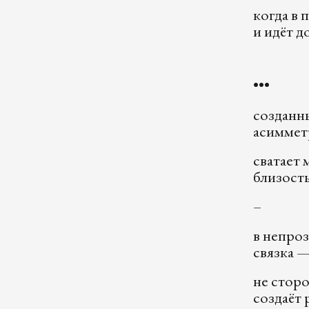
когда в
и идёт
•••
созданны
асиммет
сватает 
близость
–
в непро
связка 
не сторо
создаёт