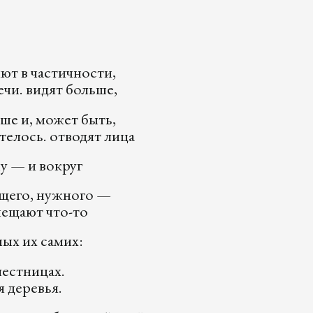
ют в частичности,
чи. видят больше,
ше и, может быть,
телось. отводят лица
у — и вокруг
бщего, нужного —
мещают что-то
ых их самих:
лестницах.
 деревья.