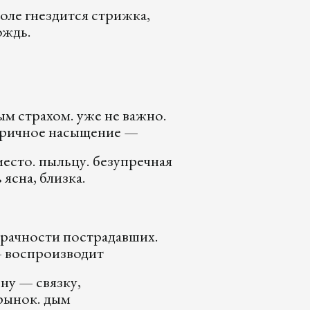
 поле гнездится стрижка,
 дождь.
м страхом. уже не важно.
ричное насыщение —
место. пыльцу. безупречная
 ясна, близка.
зрачности пострадавших.
— воспроизводит
ну — связку,
 рынок. дым