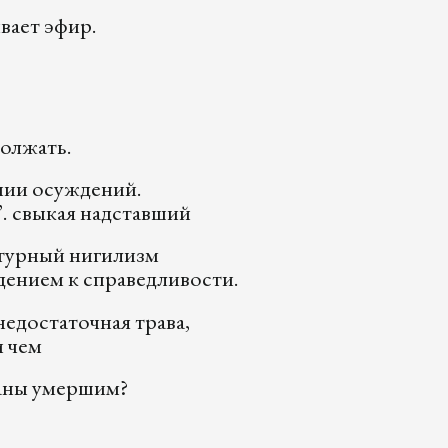
вает эфир.
должать.
нии осуждений.
”. свыкая надставший
турный нигилизм
дением к справедливости.
недостаточная трава,
и чем
аны умершим?