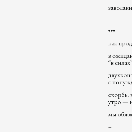
заволаки
•••
как про
в ожида
“в силах
двухкон
с понуж
скорбь. 
утро — 
мы обяз
–