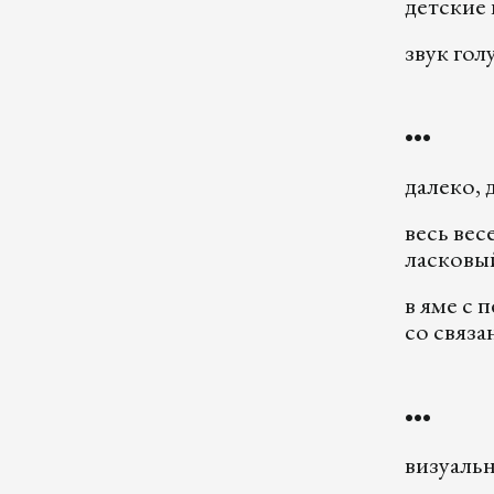
детские 
звук гол
•••
далеко, 
весь ве
ласковы
в яме с 
со связ
•••
визуал