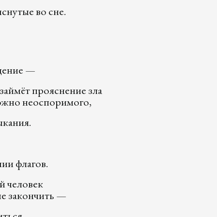
иснутые во сне.
щение —
займёт прояснение зла
ожно неоспоримого,
ыкания.
ии флагов.
й человек
не закончить —
иться.