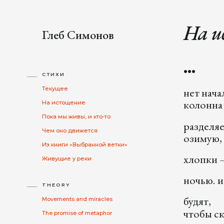
На и
Глеб Симонов
•••
СТИХИ
Текущее
нет нача
колонна
На истощение
Пока мы живы, и кто-то
разделя
Чем оно движется
озимую,
Из книги «Выбранной ветки»
хлопки —
Живущие у реки
ночью. и
THEORY
будят,
Movements and miracles
чтобы ск
The promise of metaphor