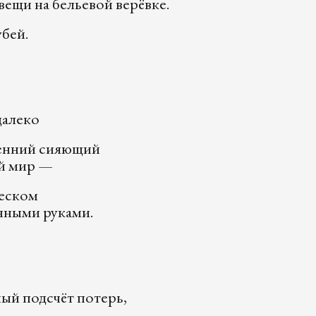
вещи на бельевой верёвке.
убей.
далеко
сенний сияющий
й мир —
песком
анными руками.
ьный подсчёт потерь,