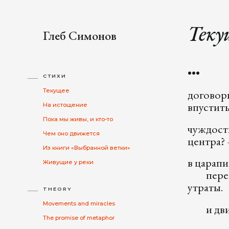
Теку
Глеб Симонов
•••
СТИХИ
Текущее
договор
впустить
На истощение
Пока мы живы, и кто-то
чуждост
Чем оно движется
центра? 
Из книги «Выбранной ветки»
в царапи
Живущие у реки
переже
утрат
THEORY
Movements and miracles
и движ
The promise of metaphor