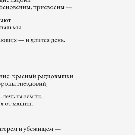
сновенны, присвоены —
шают
 пальмы
ающих — и длится день.
ние. красный радиовышки
ороны гнездовий,
 лечь на землю.
я от машин.
агерем и убежищем —