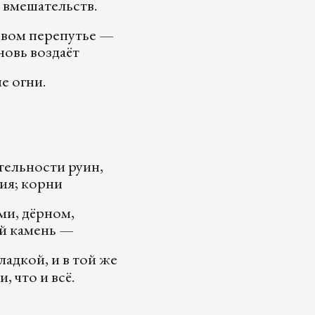
 вмешательств.
овом перепутье —
новь воздаёт
е огни.
тельности руин,
ия; корни
ми, дёрном,
й камень —
ладкой, и в той же
, что и всё.