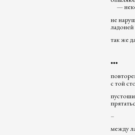
— неко
не нару
ладоней
так же д
•••
повторе
с той ст
пустоши.
прятатьс
–
между л