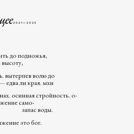
щее
2021—2025
ить до подножья,
 высоту,
ь. вытерпев волю до
— едва ли края. мхи
нах. осинная стройность. о-
ние само-
ы. запас воды.
ение это бог.