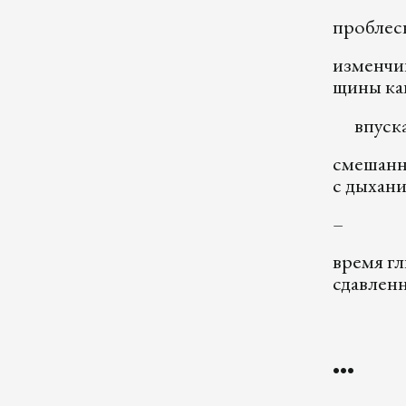
проблес
изменчи
щины ка
впускае
смешан
с дыхан
–
время г
сдавленн
•••