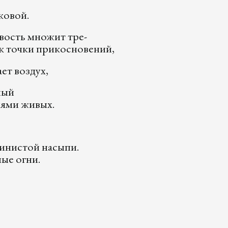
ковой.
вость множит тре-
к точки прикосновений,
т воздух,
ный
иями живых.
линистой насыпи.
ые огни.