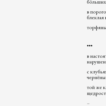
бо́льших
в порог
блеклая 
торфяны
•••
в настоя
нарушен
с клубья
чернёны
той же к
щедрости
–