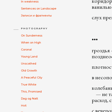
коридор
In weakness
ванилью
Sentences on Landscape
слух пре
Записи и фрагменты
PHOTOGRAPHY
On Sunderness
•••
When on High
гроздья 
Coronal
позднео
Young Land
Unscathed
плотнос
Old Growth
в несоп
A Peaceful City
True White
колебан
This, Promised
— не та
расход,
Dag og Natt
Hvit
с вечеро