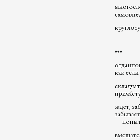
многосл
самовне
круглос
•••
отданно
как если
складчат
прича́ст
ждёт, за
забывает
попытк
вмешате