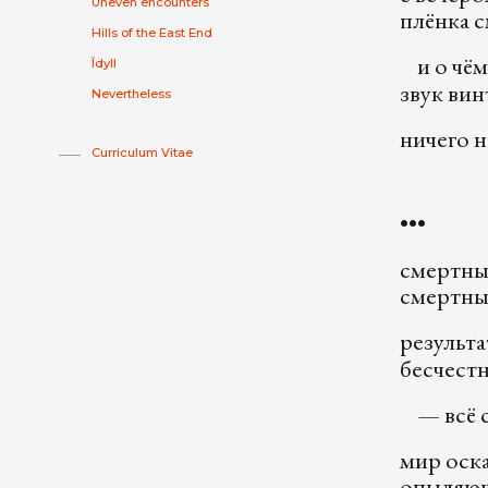
Uneven encounters
плёнка с
Hills of the East End
и о чём
Īdyll
звук вин
Nevertheless
ничего н
Curriculum Vitae
•••
смертны
смертны
результа
бесчест
— всё ст
мир оска
опыляющ