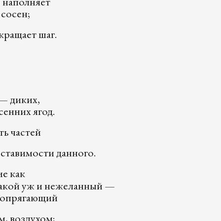
 наполняет
 сосен;
кращает шаг.
— диких,
сенних ягод.
ть частей
оставимости данного.
ие как
кой уж и нежеланный —
 сопрягающий
м, воздухом;