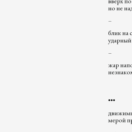
вверх по
но не на
–
блик на 
ударный
–
жар нап
незнаком
•••
движимы
мерой пр