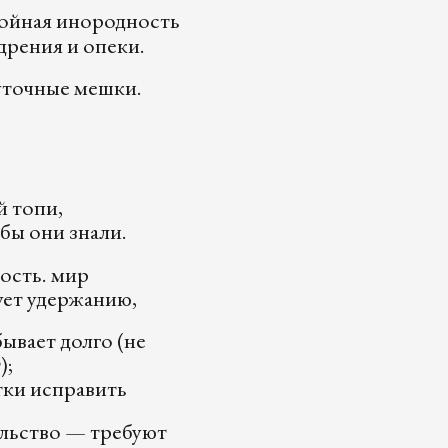
ойная инородность
дрения и опеки.
уточные мешки.
й топи,
 бы они знали.
ость. мир
ует удержанию,
бывает долго (не
);
и исправить
льство — требуют