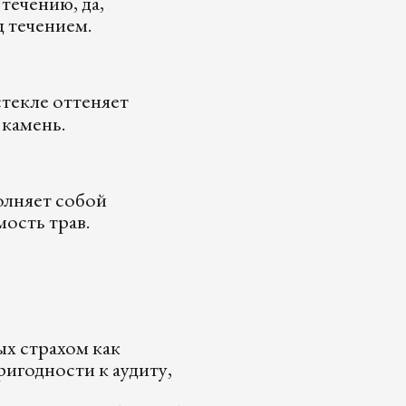
 течению, да,
д течением.
стекле оттеняет
 камень.
олняет собой
ость трав.
х страхом как
игодности к аудиту,