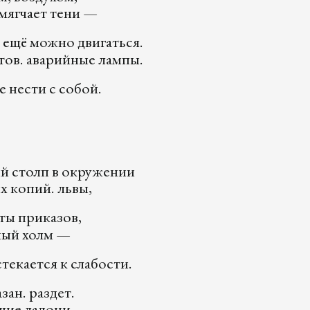
мягчает тени —
 ещё можно двигаться.
тов. аварийные лампы.
е нести с собой.
й столп в окружении
х копий. львы,
ты приказов,
ный холм —
екается к слабости.
зан. раздет.
ие ладони